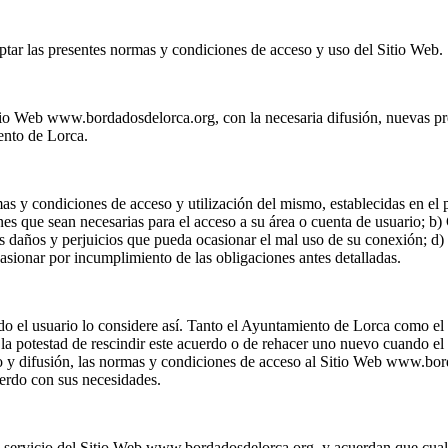
ar las presentes normas y condiciones de acceso y uso del Sitio Web.
o Web www.bordadosdelorca.org, con la necesaria difusión, nuevas prest
ento de Lorca.
s y condiciones de acceso y utilización del mismo, establecidas en el
ciones que sean necesarias para el acceso a su área o cuenta de usuario;
os daños y perjuicios que pueda ocasionar el mal uso de su conexión; d
casionar por incumplimiento de las obligaciones antes detalladas.
do el usuario lo considere así. Tanto el Ayuntamiento de Lorca como el
la potestad de rescindir este acuerdo o de rehacer uno nuevo cuando el 
o y difusión, las normas y condiciones de acceso al Sitio Web www.bor
erdo con sus necesidades.
 servicio del Sitio Web www.bordadosdelorca.org, y acuerdan que cualqu