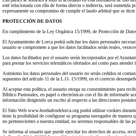
esté relacionada con ella de forma directa o indirecta, será sometida po
expresamente su compromiso de cumplir el laudo arbitral que se dicte y,
PROTECCIÓN DE DATOS
En cumplimiento de la Ley Orgánica 15/1999, de Protección de Datos 
El Ayuntamiento de Lorca podrá solicitar los datos personales necesar
usuario se compromete a que los datos facilitados serán reales, veraces
Los datos facilitados por el usuario serán incorporados por el Ayunta
para prestar los servicios telemáticos ofertados así como para atender l
Asimismo los datos personales del usuario no serán cedidos ni comuni
supuestos del artículo 11 de la L.O. 15/1999, en el correcto desempeño
Al aceptar esta política, el usuario otorga su consentimiento para re
Bíblico Pasionales, en papel o electrónicas con el fin de informarle a
información dirigiendo un escrito al respecto a las direcciones postales
El Sitio Web www.bordadosdelorca.org podrá utilizar cookies durante l
tiene la posibilidad de configurar su programa navegador de manera qu
no pertenecientes a nuestra entidad, no seremos responsables de las po
Se informa al usuario que puede ejercitar los derechos de acceso, recti