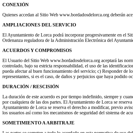
CONEXIÓN
Quienes accedan al Sitio Web www.bordadosdelorca.org deberán acept
AMPLIACIONES DEL SERVICIO
El Ayuntamiento de Lorca podrá incorporar progresivamente en el Siti
Ordenanza reguladora de la Administración Electrónica del Ayuntami
ACUERDOS Y COMPROMISOS
El Usuario del Sitio Web www.bordadosdelorca.org aceptará las norma
controlado, bajo su estricta responsabilidad, el uso de las identifica
pueda afectar al buen funcionamiento del servicio; c) Responder de l
representantes, si es el caso, de daños y perjuicios que haya podido o
DURACIÓN / RESCISIÓN
La duración de este acuerdo es por tiempo indefinido, siempre y cuan
por cualquiera de las dos partes. El Ayuntamiento de Lorca se reserva 
Ayuntamiento de Lorca se reserva el derecho a modificar, previo avis
los usuarios así como los mecanismos de seguridad del sistema de acu
SOMETIMIENTO A ARBITRAJE
Las partes se someten a todo lo acordado en esta normativa de uso del