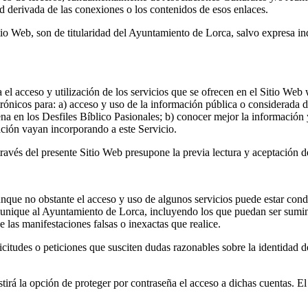
 derivada de las conexiones o los contenidos de esos enlaces.
io Web, son de titularidad del Ayuntamiento de Lorca, salvo expresa indi
a el acceso y utilización de los servicios que se ofrecen en el Sitio W
ectrónicos para: a) acceso y uso de la información pública o considerada
 en los Desfiles Bíblico Pasionales; b) conocer mejor la información y 
ción vayan incorporando a este Servicio.
a través del presente Sitio Web presupone la previa lectura y aceptación 
 aunque no obstante el acceso y uso de algunos servicios puede estar co
munique al Ayuntamiento de Lorca, incluyendo los que puedan ser sumini
 las manifestaciones falsas o inexactas que realice.
icitudes o peticiones que susciten dudas razonables sobre la identidad d
stirá la opción de proteger por contraseña el acceso a dichas cuentas. E