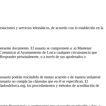
aciones y servicios telemáticos, de acuerdo con lo establecido en la
 presente documento. El usuario se compromete a: a) Mantener
 b) Comunicar al Ayuntamiento de Lorca cualquier circunstancia que
) Responder personalmente, o a través de sus apoderados o
 usuario podrán rescindirlo de mutuo acuerdo o de manera unilateral
usuario no cumpla las cláusulas que en él se especifican. El
dadosdelorca.org, los procedimientos y métodos de acreditación de
ier discrepancia o controversia que se suscite en relación a ésta, o