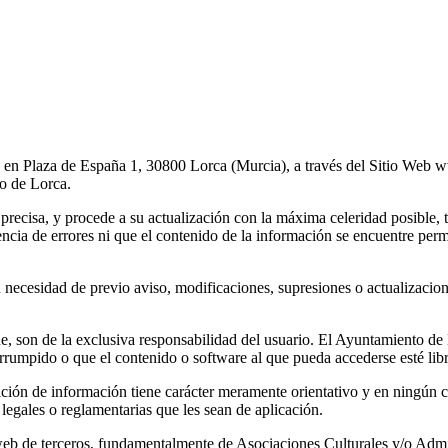
en Plaza de España 1, 30800 Lorca (Murcia), a través del Sitio Web ww
do de Lorca.
recisa, y procede a su actualización con la máxima celeridad posible, tr
ncia de errores ni que el contenido de la información se encuentre perm
necesidad de previo aviso, modificaciones, supresiones o actualizacio
e, son de la exclusiva responsabilidad del usuario. El Ayuntamiento de
rrumpido o que el contenido o software al que pueda accederse esté libr
ción de información tiene carácter meramente orientativo y en ningún ca
 legales o reglamentarias que les sean de aplicación.
web de terceros, fundamentalmente de Asociaciones Culturales y/o Admin